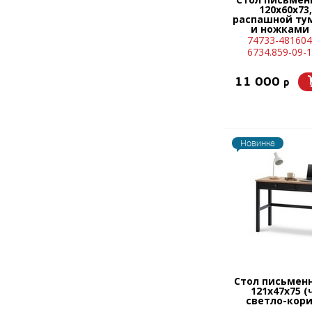
120х60х73,
распашной ту
и ножками
(белы
74733-481604
6734.859-09-1
11 000
p
Новинка
Стол письмен
121x47х75 (
светло-кор