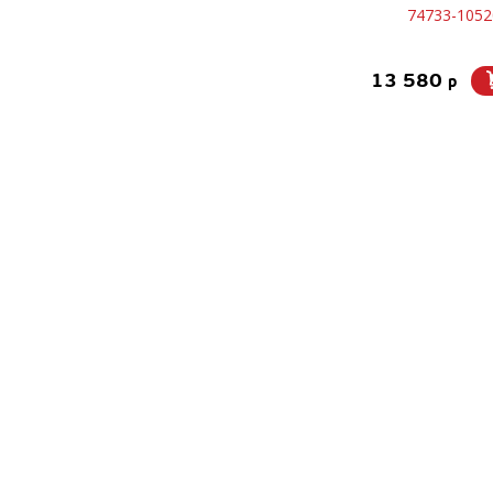
74733-1052
13 580
p