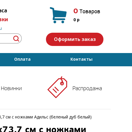
0
аса
Товаров
вки
0
p
u
Оформить заказ
Оплата
Контакты
Новинки
Распродажа
,7 см с ножками Адильс (беленый дуб белый)
73,7 см с ножками