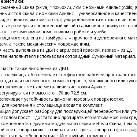
теристики:
сьменный Скива (Skiva) 140х60х73,7 см с ножками Адильс (Adils) 
нный стол Скива с ножками Адильс – универсальное и качествен
ойдет ценителям комфорта, функциональности и стиля в интерь
тные размеры и современный дизайн гармонично впишутся в лю
танет незаменимым помощником в работе и учебе.
ница изготовлена из тамбурата – прочного и долговечного мате
дам, а также механическим повреждениям.
 часть выполнена из ДВП с акриловой краской, каркас – из ДСП
стве наполнителя использован сотовидный бумажный материал
 часть также выполнена из ДВП.
 столешницы обеспечивает комфортное рабочее пространство.
дходит для письменного, компьютерного, маникюрного или кухон
кт включает четыре металлические ножки Адильс.
егулируются по высоте от 70 до 72,5 см.
еспечивает устойчивость даже на неровных поверхностях.
 для крепления к столешнице входят в комплект.
укция допускает разборку для последующей переработки или ути
а столом прост – достаточно протирать его мягким моющим сред
компоновать с другими модулями из серии мебели Скива, Лекса,
ый цвет товара может отличаться от цвета товара на фотограф
ляется в разобранном виде. Инструкция в комплекте.