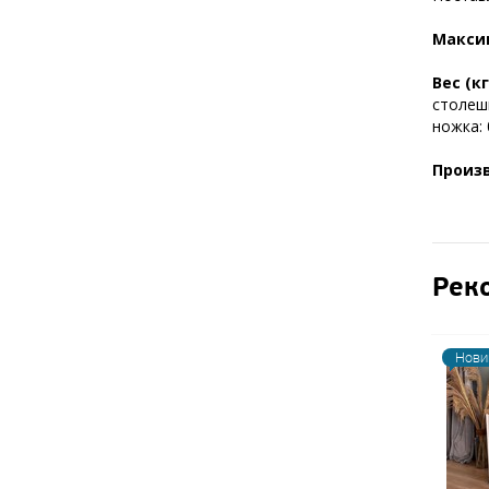
Максим
Вес (кг
столешн
ножка: 
Произ
Рек
Нови