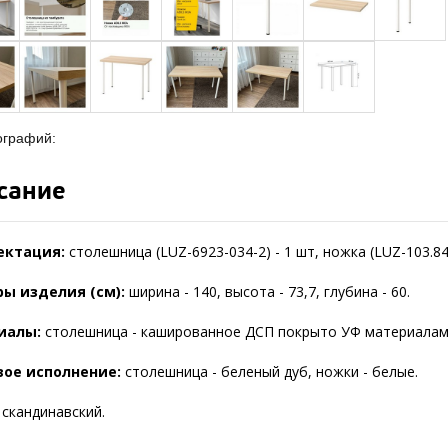
ографий:
сание
ектация:
столешница (LUZ-6923-034-2) - 1 шт, ножка (LUZ-103.848
ы изделия (см):
ширина - 140, высота - 73,7, глубина - 60.
иалы:
столешница - кашированное ДСП покрыто УФ материалами 
вое исполнение:
столешница - беленый дуб, ножки - белые.
:
скандинавский.