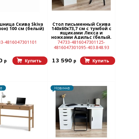
шница Скива Skiva
Стол письменный Скива
он) 100 см (белый)
140х60х73,7 см с тумбой с
ящиками Лекса и
ножками Адильс (белый,
черный)
33-4816047301101
74733-4816047301125-
4816047301095-403.848.93
50
13 590
Купить
Купить
p
p
а
Новинка