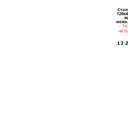
Стол
120х6
я
ножк
74
4816
13 