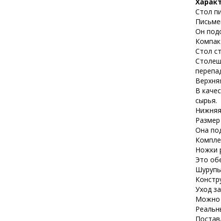
Харак
Стол пи
Письме
Он под
Компак
Стол с
Столеш
перепа
Верхняя
В каче
сырья.
Нижняя
Размер
Она по
Компле
Ножки р
Это об
Шурупы
Констр
Уход з
Можно 
Реальн
Постав