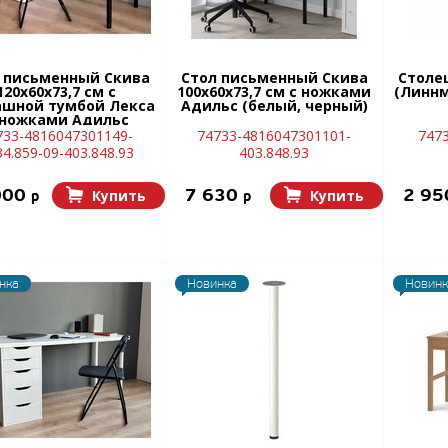
 письменный Скива
Стол письменный Скива
Столе
120х60х73,7 см с
100х60х73,7 см с ножками
(Линнм
ашной тумбой Лекса
Адильс (белый, черный)
 ножками Адильс
леный дуб, белый,
733-4816047301149-
74733-4816047301101-
747
черный)
4.859-09-403.848.93
403.848.93
000
7 630
2 9
Купить
Купить
p
p
нка
Новинка
Новинк