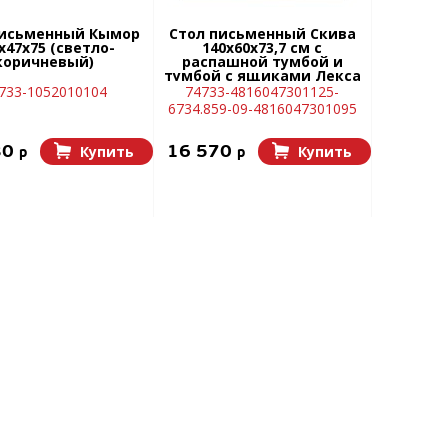
письменный Кымор
Стол письменный Скива
x47х75 (светло-
140х60х73,7 см с
коричневый)
распашной тумбой и
тумбой с ящиками Лекса
(белый)
733-1052010104
74733-4816047301125-
6734.859-09-4816047301095
80
16 570
Купить
Купить
p
p