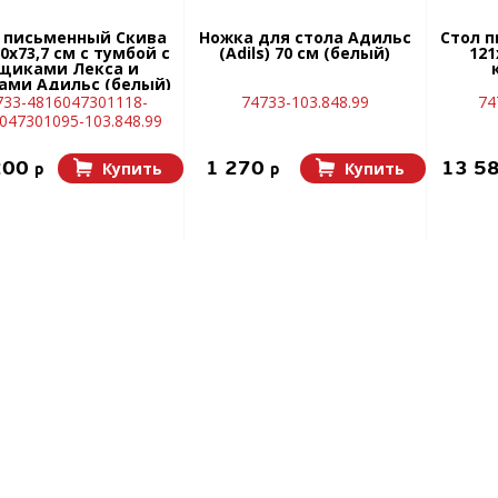
 письменный Скива
Ножка для стола Адильс
Стол 
0х73,7 см с тумбой с
(Adils) 70 см (белый)
121
щиками Лекса и
ами Адильс (белый)
733-4816047301118-
74733-103.848.99
74
047301095-103.848.99
200
1 270
13 5
Купить
Купить
p
p