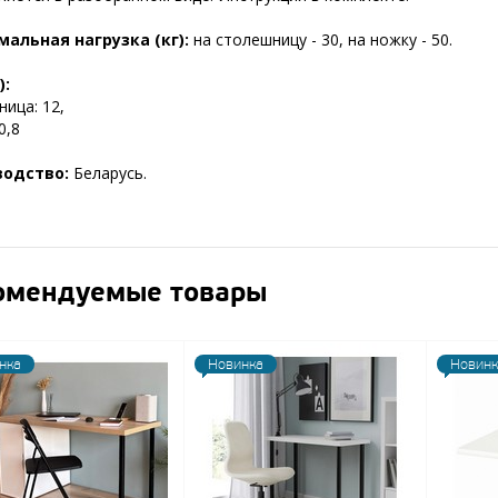
альная нагрузка (кг):
на столешницу - 30, на ножку - 50.
):
ица: 12,
0,8
водство:
Беларусь.
омендуемые товары
нка
Новинка
Новинк