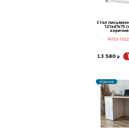
Стол письмен
121x47х75 (
коричне
74733-1052
13 580
p
Новинка