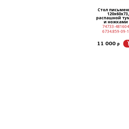
Стол письмен
120х60х73,
распашной ту
и ножками
(беленый ду
74733-481604
6734.859-09-1
11 000
p