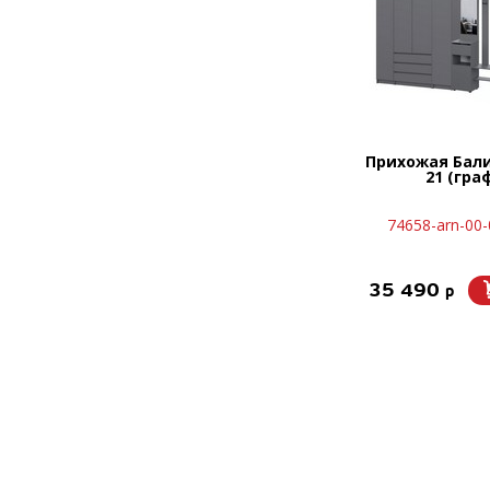
Прихожая Бал
21 (гра
74658-arn-00
35 490
p