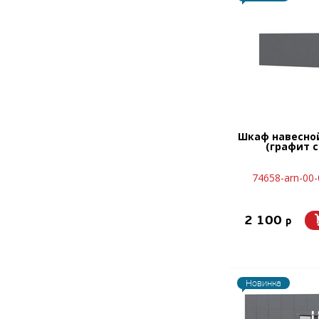
Шкаф навесной
(графит 
74658-arn-00
2 100
p
Новинка