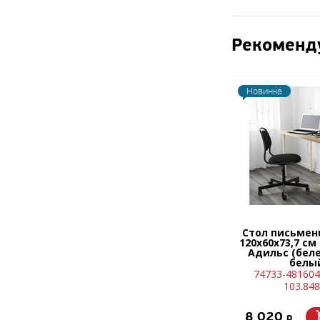
Рекоменд
Новинка
Стол письмен
120х60х73,7 с
Адильс (бел
белы
74733-481604
103.848
8 020
p