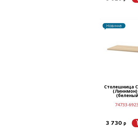
Новинка
Столешница С
(Линнмон)
(беленый
74733-6923
3 730
p