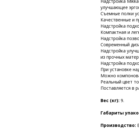
Надстройка Mikka
улучшающее эрго
Съемные полки ус
Качественные и п
Надстройка подхо
Компактная и лег
Надстройка позво
Современный диза
Надстройка улучш
из прочных матер
Надстройка подхо
При установке на
Можно компоноват
Реальный цвет то
Поставляется в р
Вес (кг):
9.
Габариты упако
Производство: