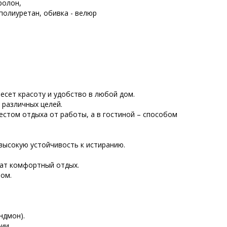
ролон,
ополиуретан, обивка - велюр
есет красоту и удобство в любой дом.
 различных целей.
местом отдыха от работы, а в гостиной – способом
 высокую устойчивость к истиранию.
чат комфортный отдых.
ом.
ндмон).
ии.