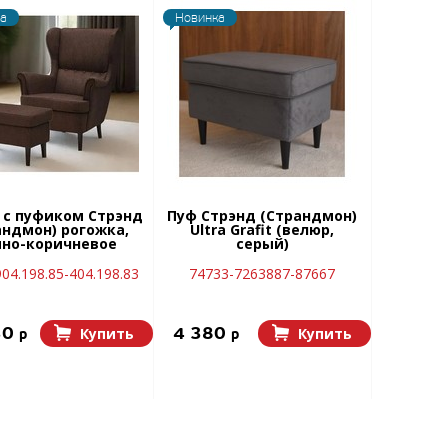
а
Новинка
 с пуфиком Стрэнд
Пуф Стрэнд (Страндмон)
андмон) рогожка,
Ultra Grafit (велюр,
но-коричневое
серый)
04.198.85-404.198.83
74733-7263887-87667
30
4 380
Купить
Купить
p
p