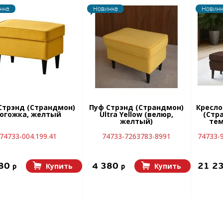
нка
Новинка
Новинк
Стрэнд (Страндмон)
Пуф Стрэнд (Страндмон)
Кресло
огожка, желтый
Ultra Yellow (велюр,
(Стр
желтый)
тем
74733-004.199.41
74733-7263783-8991
74733-9
380
4 380
21 2
Купить
Купить
p
p