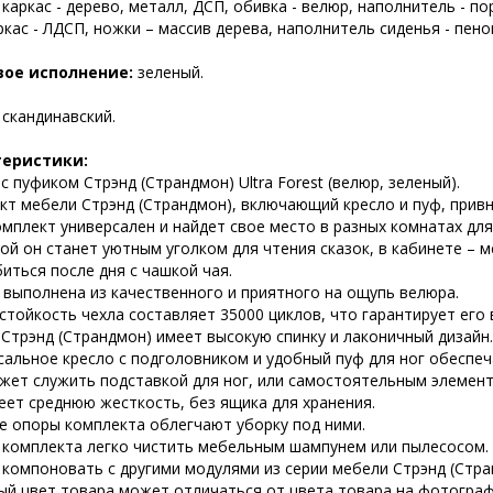
 каркас - дерево, металл, ДСП, обивка - велюр, наполнитель - по
ркас - ЛДСП, ножки – массив дерева, наполнитель сиденья - пен
вое исполнение:
зеленый.
:
скандинавский.
теристики:
с пуфиком Стрэнд (Страндмон) Ultra Forest (велюр, зеленый).
кт мебели Стрэнд (Страндмон), включающий кресло и пуф, привн
мплект универсален и найдет свое место в разных комнатах для
ой он станет уютным уголком для чтения сказок, в кабинете – 
иться после дня с чашкой чая.
 выполнена из качественного и приятного на ощупь велюра.
стойкость чехла составляет 35000 циклов, что гарантирует его
 Стрэнд (Страндмон) имеет высокую спинку и лаконичный дизайн.
сальное кресло с подголовником и удобный пуф для ног обеспе
жет служить подставкой для ног, или самостоятельным элемент
еет среднюю жесткость, без ящика для хранения.
е опоры комплекта облегчают уборку под ними.
 комплекта легко чистить мебельным шампунем или пылесосом.
компоновать с другими модулями из серии мебели Стрэнд (Стра
ый цвет товара может отличаться от цвета товара на фотограф