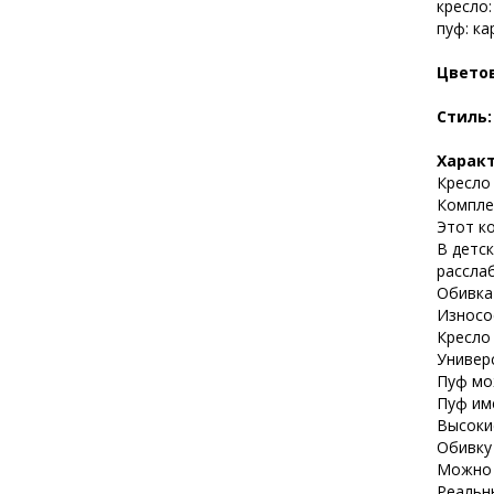
кресло:
пуф: ка
Цвето
Стиль
Харак
Кресло 
Компле
Этот ко
В детск
расслаб
Обивка
Износо
Кресло
Универ
Пуф мо
Пуф им
Высоки
Обивку
Можно 
Реальн