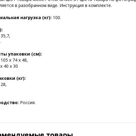
ляется в разобранном виде. Инструкция в комплекте.
альная нагрузка (кг):
100.
):
 35,7,
4
ты упаковки (см):
 105 х 74 х 48,
 х 40 х 30
аковки (кг):
 28,
водство:
Россия.
омендуемые товары