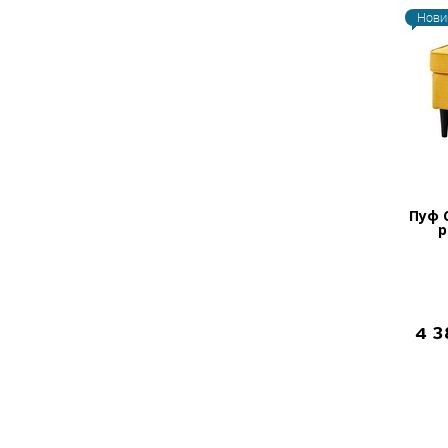
Нови
Пуф 
р
4 