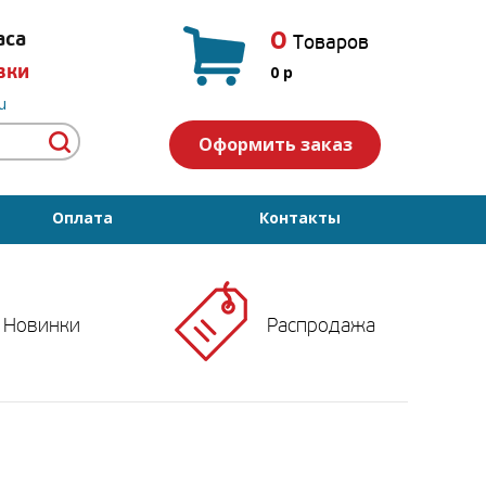
0
аса
Товаров
вки
0
p
u
Оформить заказ
Оплата
Контакты
Новинки
Распродажа