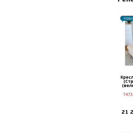
Нови
Крес
(Стр
(вел
7473
21 