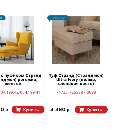
а
Новинка
 с пуфиком Стрэнд
Пуф Стрэнд (Страндмон)
андмон) рогожка,
Ultra Ivory (велюр,
желтое
слоновая кость)
04.199.42-004.199.41
74733-7263887-0098
30
4 380
Купить
Купить
p
p