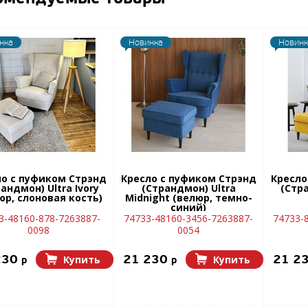
нка
Новинка
Новинк
ло с пуфиком Стрэнд
Кресло с пуфиком Стрэнд
Кресло
андмон) Ultra Ivory
(Страндмон) Ultra
(Стр
юр, слоновая кость)
Midnight (велюр, темно-
синий)
3-48160-878-7263887-
74733-48160-3456-7263887-
74733-8
0098
0054
230
21 230
21 2
Купить
Купить
p
p