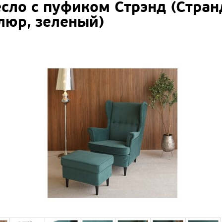
сло с пуфиком Стрэнд (Странд
люр, зеленый)