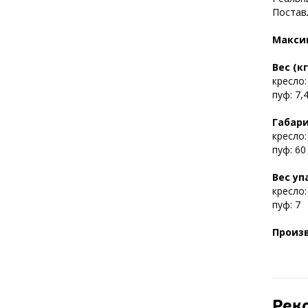
Постав
Максим
Вес (кг
кресло:
пуф: 7,
Габари
кресло:
пуф: 60
Вес уп
кресло:
пуф: 7
Произ
Рек