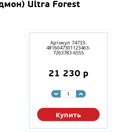
мон) Ultra Forest
Артикул: 74733-
4816047301123463-
7263783-6555
21 230
p
Купить