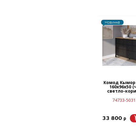
Новинка
Комод Кымор
160х96х50 (
светло-кор
74733-5031
33 800
p