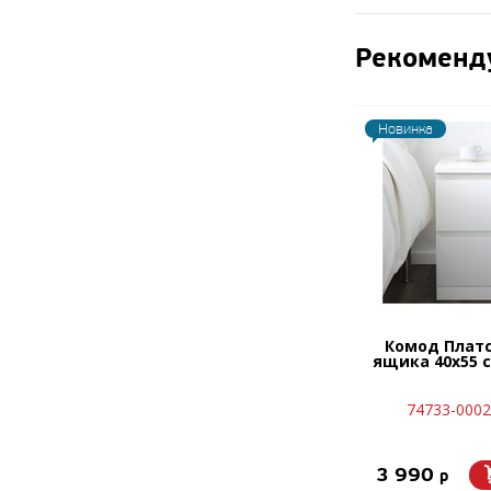
Рекоменд
Новинка
Комод Платс 
ящика 40х55 
74733-0002
3 990
p