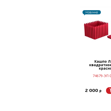
Новинка
Кашпо Л
квадратное
красн
74679-ЭП 
2 000
p