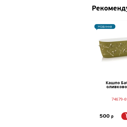
Рекоменд
Новинка
Кашпо Ба
оливково
74679-6
500
p