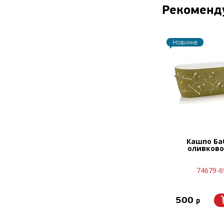
Рекоменд
Новинка
Кашпо Ба
оливково
74679-6
500
p