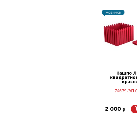
Новинка
Кашпо Л
квадратное
красн
74679-ЭП 
2 000
p