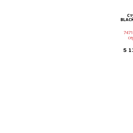
Ст
BLACK
7471
се
5 