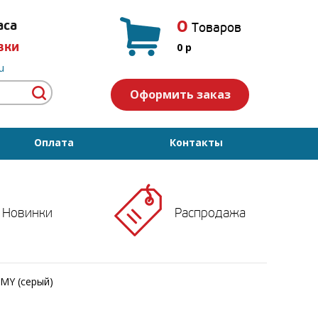
0
аса
Товаров
вки
0
p
u
Оформить заказ
Оплата
Контакты
Новинки
Распродажа
MY (серый)