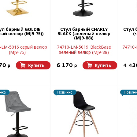
ул барный GOLDIE
Стул барный CHARLY
Стул 
рый велюр (MJ9-75))
BLACK (зеленый велюр
(
(MJ9-88))
-LM-5016 серый велюр
74710-LM-5019_BlackBase
74710-
(MJ9-75)
зеленый велюр (MJ9-88)
170
6 170
4 4
Купить
Купить
p
p
нка
Новинка
Новинк