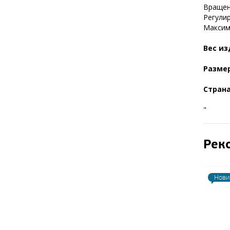
Вращени
Регулир
Максима
Вес из
Размер
Стран
"
Рек
Нови