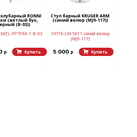
полубарный RONNI
Стул барный KRUGER ARM
ки светлый бук,
(синий велюр (MJ9-117))
ерный (B-03))
LMZL-PP759A-1-B-03
74710-LM-5011 синий велюр
(MJ9-117)
30
5 000
Купить
Купить
p
p