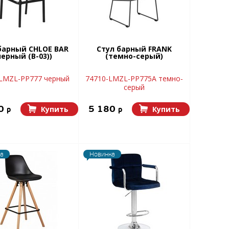
барный CHLOE BAR
Стул барный FRANK
черный (B-03))
(темно-серый)
LMZL-PP777 черный
74710-LMZL-PP775A темно-
серый
30
5 180
Купить
Купить
p
p
а
Новинка