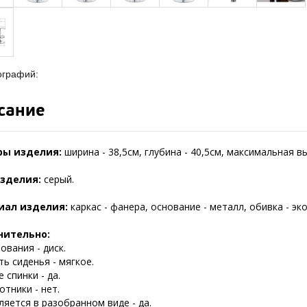
ографий:
сание
ры изделия:
ширина - 38,5см, глубина - 40,5см, максимальная в
зделия:
серый.
иал изделия:
каркас - фанера, основание - металл, обивка - эк
нительно:
ования - диск.
ь сиденья - мягкое.
 спинки - да.
тники - нет.
яется в разобранном виде - да.