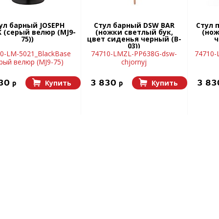
ул барный JOSEPH
Стул барный DSW BAR
Стул 
 (серый велюр (MJ9-
(ножки светлый бук,
(нож
75))
цвет сиденья черный (B-
ч
03))
0-LM-5021_BlackBase
74710-LMZL-PP638G-dsw-
74710-
рый велюр (MJ9-75)
chjornyj
130
3 830
3 8
Купить
Купить
p
p