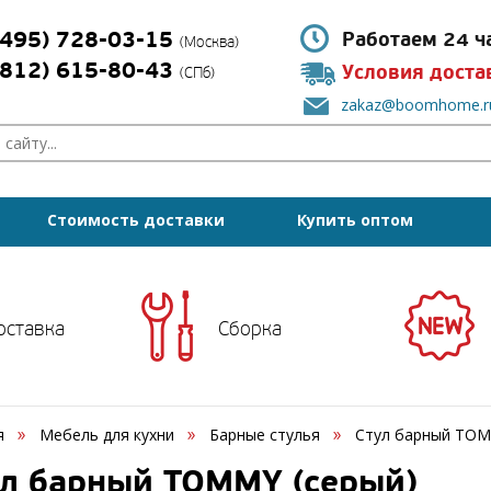
(495) 728-03-15
Работаем 24 ч
(Москва)
(812) 615-80-43
Условия доста
(СПб)
zakaz@boomhome.r
Стоимость доставки
Купить оптом
оставка
Сборка
я
Мебель для кухни
Барные стулья
Стул барный TOM
л барный TOMMY (серый)