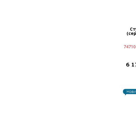
Ст
(се
74710
6 
Нови