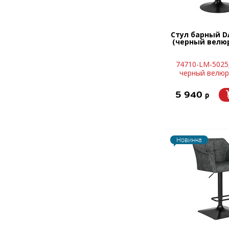
Стул барный D
(черный велюр 
74710-LM-5025
черный велюр 
5 940
p
Новинка