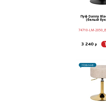
Пуф Danny Bla
(белый букл
74710-LM-2050_B
3 240
p
Новинка