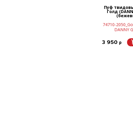
Пуф твидов
Голд (DANN
(бежев
74710-2050_Go
DANNY 
3 950
p