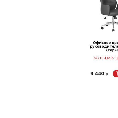
Офисное кр
руководител
(серы
74710-LMR-12
9 440
p