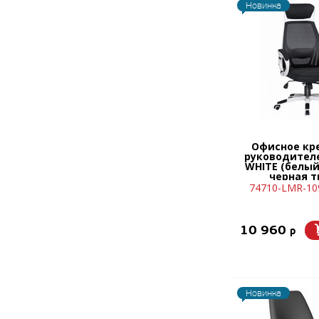
Новинка
Офисное кр
руководител
WHITE (белый
черная т
74710-LMR-10
10 960
p
Новинка