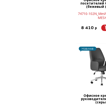
посетителей 
(бежевый (
74710-102N_Mes
MES
8 410
p
Новинка
Офисное кр
руководител
(серы