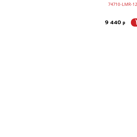
74710-LMR-12
9 440
p