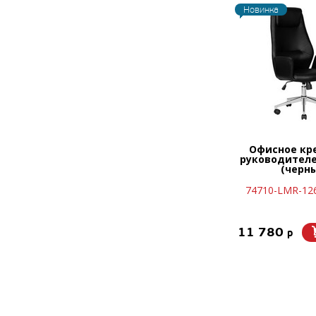
Новинка
Офисное кр
руководител
(черн
74710-LMR-12
11 780
p