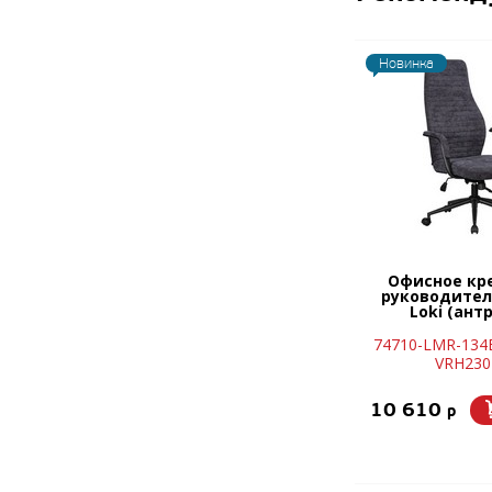
Новинка
Офисное кр
руководител
Loki (ант
74710-LMR-134
VRH230
10 610
p