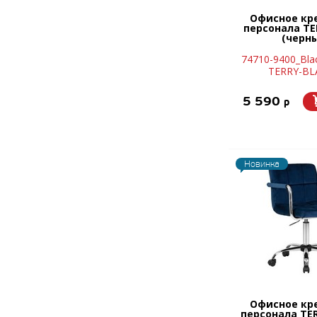
Офисное кр
персонала TE
(черн
74710-9400_Bla
TERRY-BL
5 590
p
Новинка
Офисное кр
персонала TE