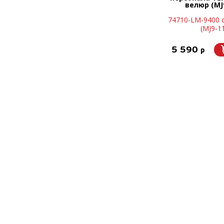
велюр (MJ9
74710-LM-9400 
(MJ9-1
5 590
p