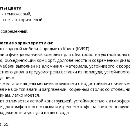
ты цвета:
 - темно-серый,
 - светло-коричневый.
:
современный.
ческие характеристики:
т садовой мебели 4 предмета Квист (KVIST).
й и функциональный комплект для обустройства уютной зоны отд
ю, объединяющий комфорт, долговечность и современный дизай
мебели выполнен из алюминия - материала, устойчивого к корроз
стного дивана предусмотрены вставки из поливуда, устойчивого
дениям.
е места оснащены мягкими подушками с водостойкими съемными 
л не боится влаги и загрязнений. Кофейный столик со столешни
инам, легко моется.
кт отличается легкой конструкцией, устойчивостью к атмосфер
е для комфортного отдыха и утреннего кофе на свежем воздухе.
надежность и уют для вашего сада.
):
55.