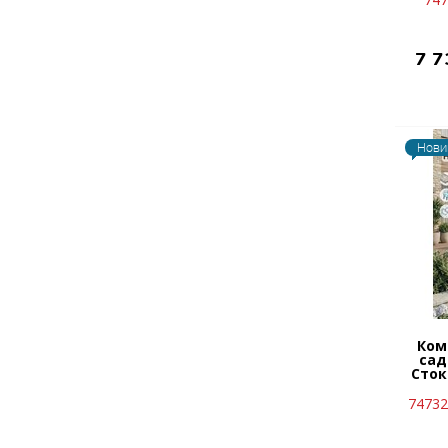
7 
Нови
Ком
сад
Сток
74732