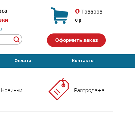
0
аса
Товаров
вки
0
p
u
Оформить заказ
Оплата
Контакты
Новинки
Распродажа
и