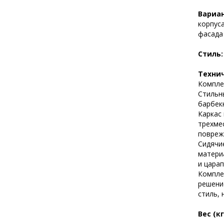
Вариан
корпуса
фасада
Стиль
Техни
Комплек
Стильны
барбек
Каркас 
трехме
повреж
Сидячи
материа
и царап
Компле
решени
стиль, 
Вес (кг