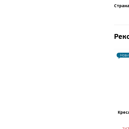
Стран
Рек
Нови
Крес
747