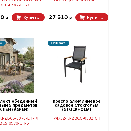
BCC-0582-CH-7
70
27 510
Купить
Купить
p
p
а
Новинка
лект обеденный
Кресло алюминиевое
вый 5 предметов
садовое Стокгольм
СПЕН (ASPEN)
(STOCKHOLM)
KJ-ZBCS-0970-DT-KJ-
74732-KJ-ZBCC-0582-CH
BCS-0970-CH-5