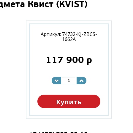
мета Квист (KVIST)
Артикул: 74732-KJ-ZBCS-
1662A
117 900
p
Купить