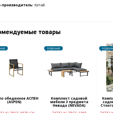
а-производитель:
Китай.
омендуемые товары
нка
Новинка
Новинк
ло обеденное АСПЕН
Комплект садовой
Комп
(ASPEN)
мебели 3 предмета
садо
Невада (NEVADA)
Стокг
32-KJ-ZBCS-0970-CH
74732-KJ-ZBCS-1368
74732-K