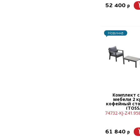
52 400
p
Новинка
Комплект 
мебели 2 к
кофейный сто
(TOSS
74732-KJ-Z41.9
61 840
p